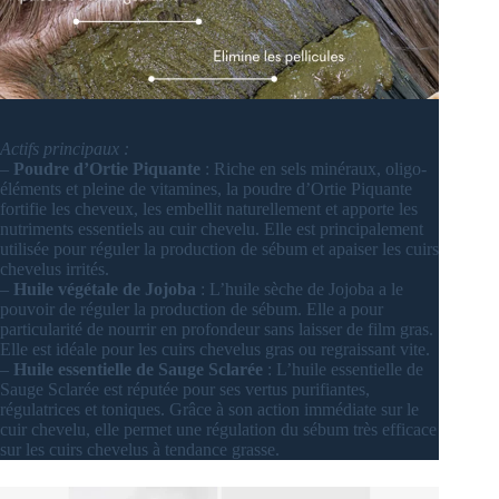
Actifs principaux :
–
Poudre d’Ortie Piquante
: Riche en sels minéraux, oligo-
éléments et pleine de vitamines, la poudre d’Ortie Piquante
fortifie les cheveux, les embellit naturellement et apporte les
nutriments essentiels au cuir chevelu. Elle est principalement
utilisée pour réguler la production de sébum et apaiser les cuirs
chevelus irrités.
–
Huile végétale de Jojoba
: L’huile sèche de Jojoba a le
pouvoir de réguler la production de sébum. Elle a pour
particularité de nourrir en profondeur sans laisser de film gras.
Elle est idéale pour les cuirs chevelus gras ou regraissant vite.
–
Huile essentielle de Sauge Sclarée
: L’huile essentielle de
Sauge Sclarée est réputée pour ses vertus purifiantes,
régulatrices et toniques. Grâce à son action immédiate sur le
cuir chevelu, elle permet une régulation du sébum très efficace
sur les cuirs chevelus à tendance grasse.