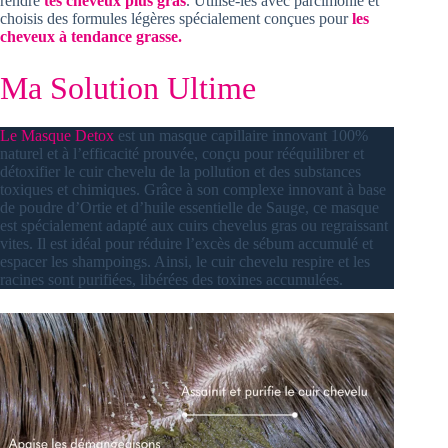
rendre
tes cheveux plus gras
. Utilise-les avec parcimonie et
choisis des formules légères spécialement conçues pour
les
cheveux à tendance grasse.
Ma Solution Ultime
Le Masque Detox
est un masque capillaire innovant 100%
naturel et à l’efficacité prouvée, conçu pour rééquilibrer et
détoxifier le cuir chevelu de la pollution et des substances
toxiques et chimiques. Grâce à son complexe innovant à base
de poudre d’Ortie et d’huile essentielle de Sauge, ce masque
est spécialement adapté aux cuirs chevelus gras ou regraissant
vites. Il est idéal pour réduire l’excès de sébum accumulé et
espacer les shampoings. Ainsi, le cuir chevelu respire et les
racines sont purifiées, libérées des toxines accumulées.