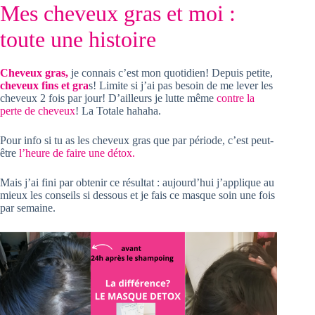
Mes cheveux gras et moi :
toute une histoire
Cheveux gras,
je connais c’est mon quotidien! Depuis petite,
cheveux fins et gra
s! Limite si j’ai pas besoin de me lever les
cheveux 2 fois par jour! D’ailleurs je lutte même
contre la
perte de cheveux
! La Totale hahaha.
Pour info si tu as les cheveux gras que par période, c’est peut-
être
l’heure de faire une détox.
Mais j’ai fini par obtenir ce résultat : aujourd’hui j’applique au
mieux les conseils si dessous et je fais ce masque soin une fois
par semaine.