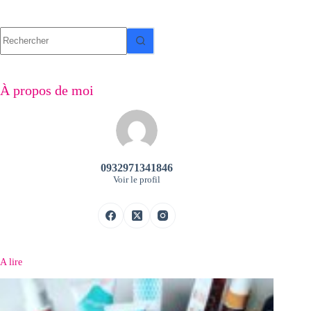
Aucun
résultat
À propos de moi
0932971341846
Voir le profil
A lire