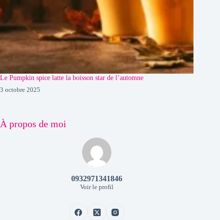
Le Pumpkin spice latte la boisson star de l’automne
3 octobre 2025
À propos de moi
0932971341846
Voir le profil