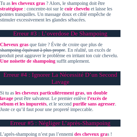
Tu as
les cheveux gras
? Alors, le shampoing doit être
stratégique
: concentre-toi sur le
cuir chevelu
et laisse les
pointes tranquilles. Un massage doux et ciblé empêche de
stimuler excessivement les glandes sébacées.
Erreur #3 : L’overdose De Shampoing
Cheveux gras
que faire ? Évite de croire que plus de
shampoing équivaut à plus propre
. En réalité, un excès de
produit peut aggraver le problème en irritant ton cuir chevelu.
Une noisette de shampoing
suffit amplement.
Erreur #4 : Ignorer La Nécessité D’un Second
Lavage
Si tu as
les cheveux particulièrement gras
,
un double
lavage
peut être salvateur. Le premier enlève
l’excès de
sébum et les impuretés
, et le second
purifie sans agresser
.
Juste ce qu’il faut pour une propreté impeccable.
Erreur #5 : Négliger L’après-Shampoing
L’après-shampoing n’est pas l’ennemi
des cheveux gra
s !