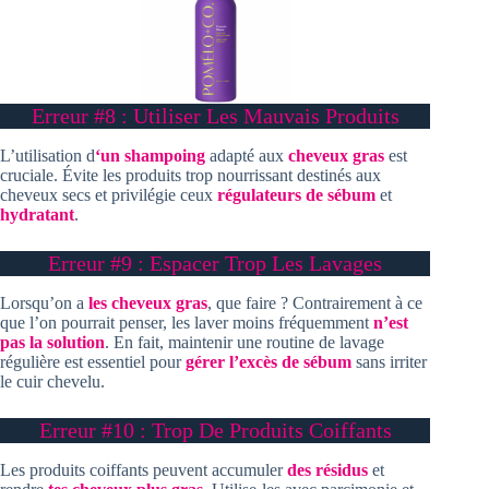
Erreur #8 : Utiliser Les Mauvais Produits
L’utilisation d
‘un shampoing
adapté aux
cheveux gras
est
cruciale. Évite les produits trop nourrissant destinés aux
cheveux secs et privilégie ceux
régulateurs de sébum
et
hydratant
.
Erreur #9 : Espacer Trop Les Lavages
Lorsqu’on a
les cheveux gras
, que faire ? Contrairement à ce
que l’on pourrait penser, les laver moins fréquemment
n’est
pas la solution
. En fait, maintenir une routine de lavage
régulière est essentiel pour
gérer l’excès de sébum
sans irriter
le cuir chevelu.
Erreur #10 : Trop De Produits Coiffants
Les produits coiffants peuvent accumuler
des résidus
et