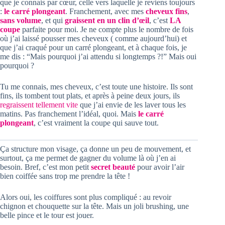
que je connais par cœur, celle vers laquelle je reviens toujours
:
le carré plongeant
. Franchement, avec mes
cheveux fins
,
sans volume
, et qui
graissent en un clin d’œil
, c’est
LA
coupe
parfaite pour moi. Je ne compte plus le nombre de fois
où j’ai laissé pousser mes cheveux ( comme aujourd’hui) et
que j’ai craqué pour un carré plongeant, et à chaque fois, je
me dis : “Mais pourquoi j’ai attendu si longtemps ?!” Mais oui
pourquoi ?
Tu me connais, mes cheveux, c’est toute une histoire. Ils sont
fins, ils tombent tout plats, et après à peine deux jours, ils
regraissent tellement vite
que j’ai envie de les laver tous les
matins. Pas franchement l’idéal, quoi. Mais
le carré
plongeant
, c’est vraiment la coupe qui sauve tout.
Ça structure mon visage, ça donne un peu de mouvement, et
surtout, ça me permet de gagner du volume là où j’en ai
besoin. Bref, c’est mon petit
secret beauté
pour avoir l’air
bien coiffée sans trop me prendre la tête !
Alors oui, les coiffures sont plus compliqué : au revoir
chignon et chouquette sur la tête. Mais un joli brushing, une
belle pince et le tour est jouer.