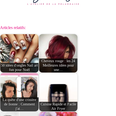
Articles relatifs:
Cheveux rouge : les 24
50 idées d'ongles Nail art
Meilleures idées pour
fun pour Noël
une…
La quête d'une crinière
de lionne : Comment
Cuisine Rapide et Facile
j'ai…
Air Fryer