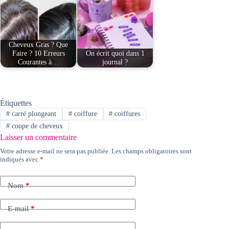
Cheveux Gras ? Que
Faire ? 10 Erreurs
On écrit quoi dans 1
Courantes à…
journal ?
Étiquettes
#
carré plongeant
#
coiffure
#
coiffures
#
coupe de cheveux
Laisser un commentaire
Votre adresse e-mail ne sera pas publiée.
Les champs obligatoires sont
indiqués avec
*
Nom
*
E-mail
*