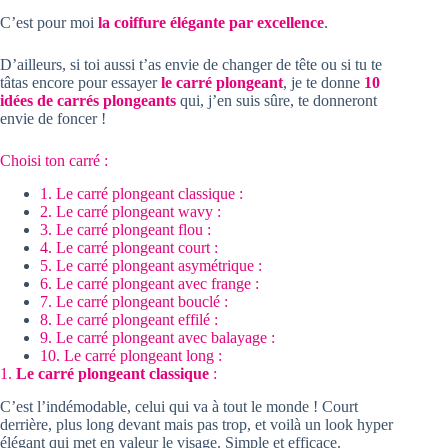
C’est pour moi
la coiffure élégante par excellence
.
D’ailleurs, si toi aussi t’as envie de changer de tête ou si tu te
tâtas encore pour essayer
le carré plongeant
, je te donne
10
idées de carrés plongeants
qui, j’en suis sûre, te donneront
envie de foncer !
Choisi ton carré :
1. Le carré plongeant classique :
2. Le carré plongeant wavy :
3. Le carré plongeant flou :
4. Le carré plongeant court :
5. Le carré plongeant asymétrique :
6. Le carré plongeant avec frange :
7. Le carré plongeant bouclé :
8. Le carré plongeant effilé :
9. Le carré plongeant avec balayage :
10. Le carré plongeant long :
1.
Le carré plongeant classique
:
C’est l’indémodable, celui qui va à tout le monde ! Court
derrière, plus long devant mais pas trop, et voilà un look hyper
élégant qui met en valeur le visage. Simple et efficace.