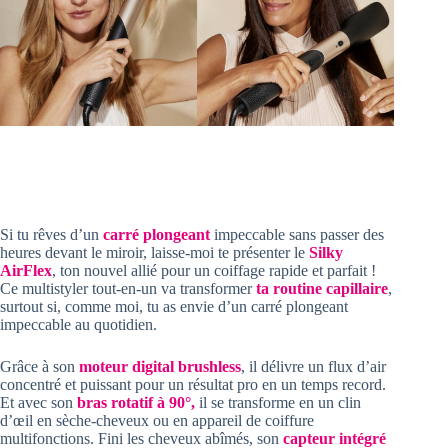
Si tu rêves d’un
carré plongeant
impeccable sans passer des
heures devant le miroir, laisse-moi te présenter le
Silky
AirFlex
, ton nouvel allié pour un coiffage rapide et parfait !
Ce multistyler tout-en-un va transformer
ta routine capillaire
,
surtout si, comme moi, tu as envie d’un carré plongeant
impeccable au quotidien.
Grâce à son
moteur digital brushless
, il délivre un flux d’air
concentré et puissant pour un résultat pro en un temps record.
Et avec son
bras rotatif à 90°,
il se transforme en un clin
d’œil en sèche-cheveux ou en appareil de coiffure
multifonctions. Fini les cheveux abîmés, son
capteur intégré