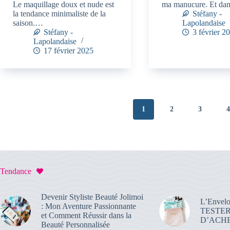
Le maquillage doux et nude est
ma manucure. Et d
la tendance minimaliste de la
Stéfany -
saison.…
Lapolandaise
Stéfany -
3 février 2
Lapolandaise
17 février 2025
1
2
3
Tendance
Devenir Styliste Beauté Jolimoi
L’Envelo
: Mon Aventure Passionnante
TESTE
et Comment Réussir dans la
D’ACHE
Beauté Personnalisée