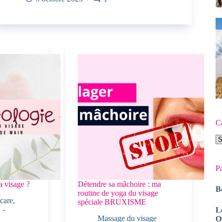
C
Ca
Pa
a visage ?
Détendre sa mâchoire : ma
B
routine de yoga du visage
care
,
spéciale BRUXISME
L
Massage du visage
O