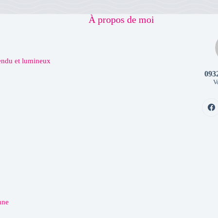
À propos de moi
tendu et lumineux
093
Vo
mne