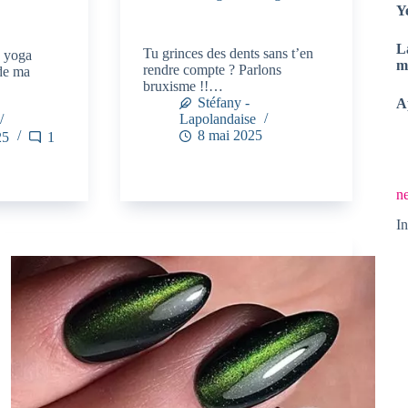
Y
L
Tu grinces des dents sans t’en
e yoga
m
rendre compte ? Parlons
 de ma
bruxisme !!…
Stéfany -
A
Lapolandaise
8 mai 2025
25
1
ne
In