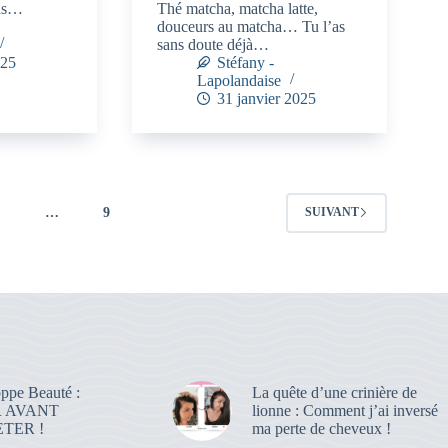
ans…
Thé matcha, matcha latte,
douceurs au matcha… Tu l’as
sans doute déjà…
025
Stéfany -
Lapolandaise
31 janvier 2025
4
…
9
SUIVANT
ppe Beauté :
La quête d’une crinière de
R AVANT
lionne : Comment j’ai inversé
TER !
ma perte de cheveux !