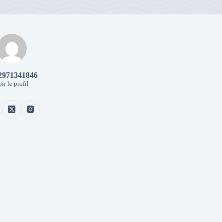
2971341846
ir le profil