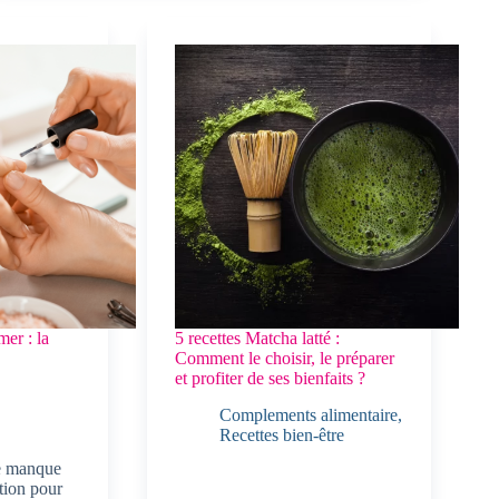
er : la
5 recettes Matcha latté :
Comment le choisir, le préparer
et profiter de ses bienfaits ?
Complements alimentaire
,
Recettes bien-être
je manque
tion pour