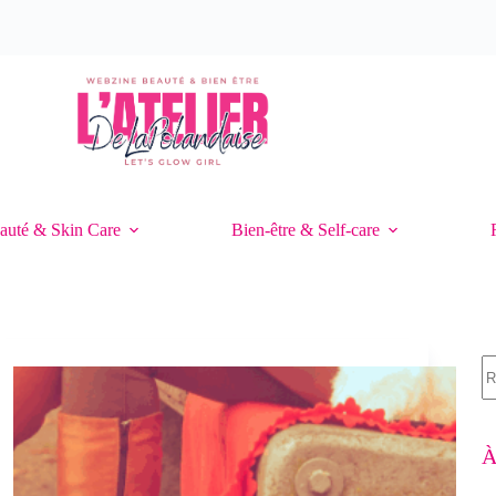
auté & Skin Care
Bien-être & Self-care
A
ré
À