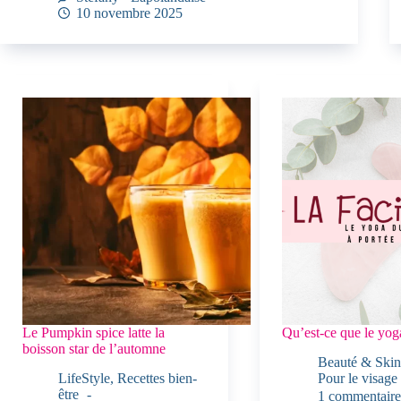
10 novembre 2025
Le Pumpkin spice latte la
Qu’est-ce que le yog
boisson star de l’automne
Beauté & Skin
LifeStyle
,
Recettes bien-
Pour le visage
être
1 commentaire