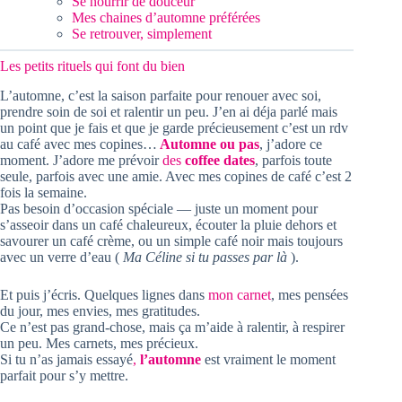
Se nourrir de douceur
Mes chaines d’automne préférées
Se retrouver, simplement
Les petits rituels qui font du bien
L’automne, c’est la saison parfaite pour renouer avec soi,
prendre soin de soi et ralentir un peu. J’en ai déja parlé mais
un point que je fais et que je garde précieusement c’est un rdv
au café avec mes copines…
Automne ou pas
, j’adore ce
moment. J’adore me prévoir
des
coffee dates
, parfois toute
seule, parfois avec une amie. Avec mes copines de café c’est 2
fois la semaine.
Pas besoin d’occasion spéciale — juste un moment pour
s’asseoir dans un café chaleureux, écouter la pluie dehors et
savourer un café crème, ou un simple café noir mais toujours
avec un verre d’eau (
Ma Céline si tu passes par là
).
Et puis j’écris. Quelques lignes dans
mon carnet
, mes pensées
du jour, mes envies, mes gratitudes.
Ce n’est pas grand-chose, mais ça m’aide à ralentir, à respirer
un peu. Mes carnets, mes précieux.
Si tu n’as jamais essayé
,
l’automne
est vraiment le moment
parfait pour s’y mettre.