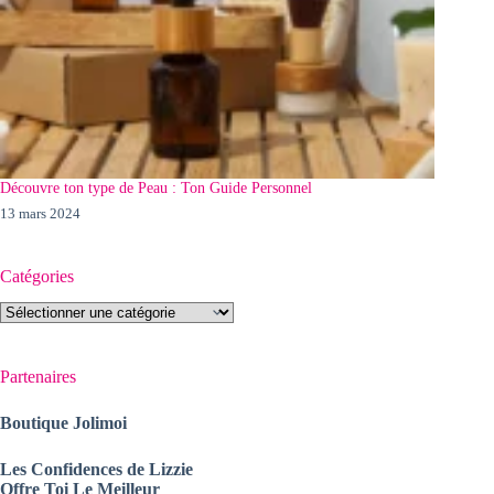
Découvre ton type de Peau : Ton Guide Personnel
13 mars 2024
Catégories
Catégories
Partenaires
Boutique Jolimoi
Les Confidences de Lizzie
Offre Toi Le Meilleur