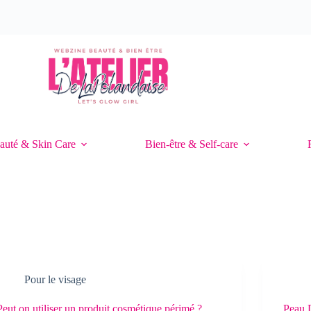
auté & Skin Care
Bien-être & Self-care
Pour le visage
Peut on utiliser un produit cosmétique périmé ?
Peau 