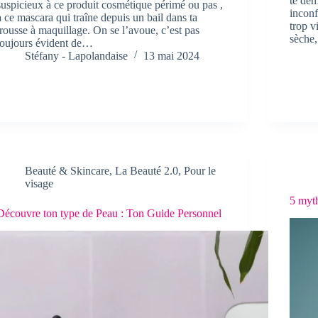
te dem
suspicieux à ce produit cosmétique périmé ou pas ,
inconf
à ce mascara qui traîne depuis un bail dans ta
trop v
trousse à maquillage. On se l’avoue, c’est pas
sèche,
toujours évident de…
Stéfany - Lapolandaise
13 mai 2024
Beauté & Skincare
,
La Beauté 2.0
,
Pour le
visage
5 myth
Découvre ton type de Peau : Ton Guide Personnel