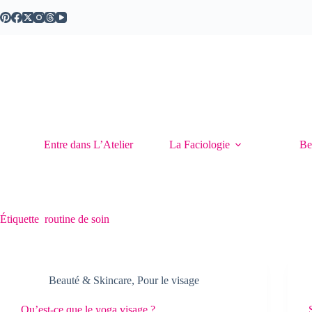
Passer
au
contenu
Entre dans L’Atelier
La Faciologie
Be
Étiquette
routine de soin
Beauté & Skincare
,
Pour le visage
Qu’est-ce que le yoga visage ?