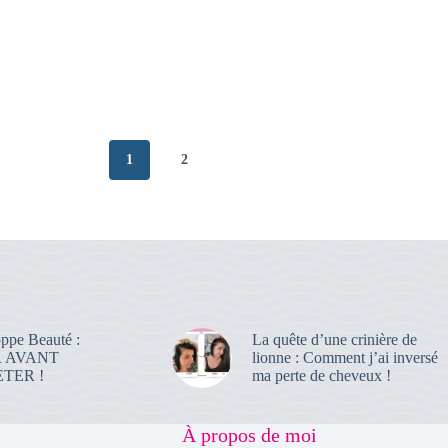
1
2
ppe Beauté :
La quête d’une crinière de
R AVANT
lionne : Comment j’ai inversé
TER !
ma perte de cheveux !
À propos de moi