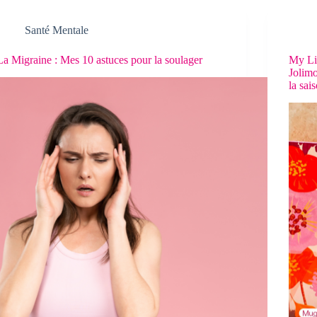
Santé Mentale
La Migraine : Mes 10 astuces pour la soulager
My Li
Jolimo
la sai