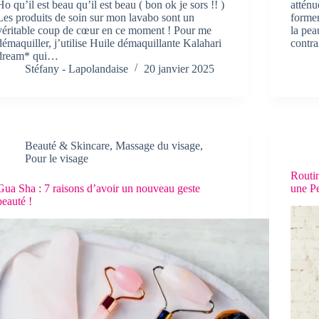
Ho qu’il est beau qu’il est beau ( bon ok je sors !! )
atténu
Les produits de soin sur mon lavabo sont un
formen
véritable coup de cœur en ce moment ! Pour me
la pea
démaquiller, j’utilise Huile démaquillante Kalahari
contra
dream* qui…
Stéfany - Lapolandaise
20 janvier 2025
Beauté & Skincare
,
Massage du visage
,
Pour le visage
Routin
Gua Sha : 7 raisons d’avoir un nouveau geste
une P
beauté !