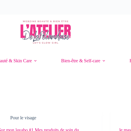
auté & Skin Care
Bien-être & Self-care
Pour le visage
Sur mon lavabo #1 Mes produits de soin du
le mas