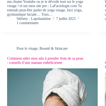
ma chaine Youtube ou je te dévoile tout sur le yoga
visage ! et sur mon site pro : LaFaciologie.com Tu
entends peut-être parler de yoga visage, face yoga,
gymnastique faciale… Tous…
Stéfany - Lapolandaise
7 juillet 2025
1 commentaire
Pour le visage
,
Beauté & Skincare
Comment aider mon ado à prendre Soin de sa peau
: conseils d’une maman esthéticienne