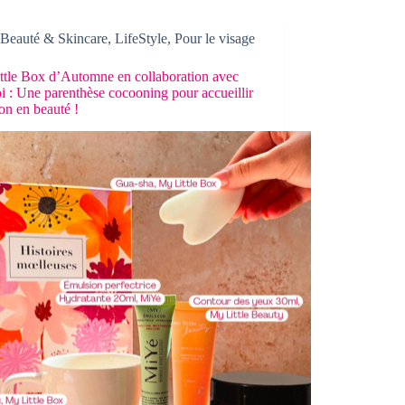
Beauté & Skincare
,
LifeStyle
,
Pour le visage
ttle Box d’Automne en collaboration avec
i : Une parenthèse cocooning pour accueillir
son en beauté !