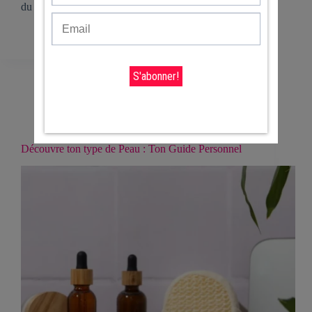
du monde de la cosmétique !
Stéfany - Lapolandaise
18 mars 2024
2 commentaires
Beauté & Skincare
,
La Beauté 2.0
,
Pour le
visage
Découvre ton type de Peau : Ton Guide Personnel